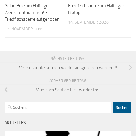
Gelbe Boje am Halfinger-
Friedfischsperre am Halfinger
Weiher entnommen! -
Biotop!
Friedfischsperre aufgehoben-
14. SEPTEMBER 2020
12. NOVEMBER 2019
NÄCHSTER BEITRAG
Vereinsboote können wieder ausgeliehen werden!!!
VORHERIGER BEITRAG
Mühlbach Sektion II ist wieder frei!
Suchen
nach:
AKTUELLES